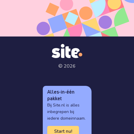
© 2026
Alles-in-één
pakket
Bij Site.nl is alles
inbegrepen bij
iedere domeinnaam.
Start nu!